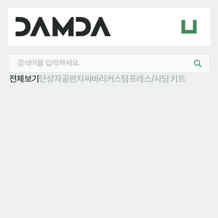
전체보기
단상자
골판지
싸바리
커스텀
프레스/시딩 키트