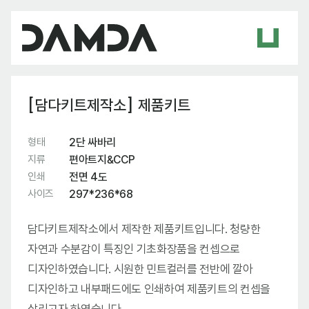
[담다키트제작소] 제품키트
형태
2단 싸바리
지류
편아트지&CCP
인쇄
전면 4도
사이즈
297*236*68
담다키트제작소에서 제작한 제품키트입니다. 청량한
자연과 수분감이 특징인 기초화장품을 컨셉으로
디자인하였습니다. 시원한 민트컬러를 전반에 깔아
디자인하고 내부패드에도 인쇄하여 제품키트의 컨셉을