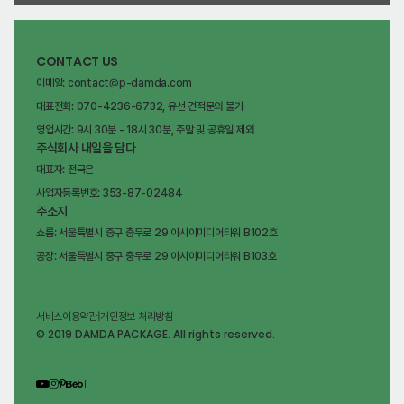
CONTACT US
이메일: contact@p-damda.com
대표전화: 070-4236-6732, 유선 견적문의 불가
영업시간: 9시 30분 - 18시 30분, 주말 및 공휴일 제외
주식회사 내일을 담다
대표자: 전국은
사업자등록번호: 353-87-02484
주소지
쇼룸: 서울특별시 중구 충무로 29 아시아미디어타워 B102호
공장: 서울특별시 중구 충무로 29 아시아미디어타워 B103호
서비스이용약관
|
개인정보 처리방침
© 2019 DAMDA PACKAGE. All rights reserved.