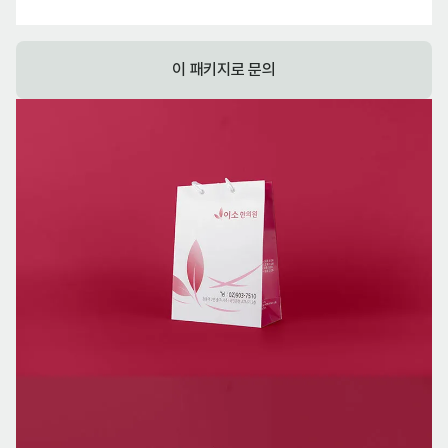
이 패키지로 문의