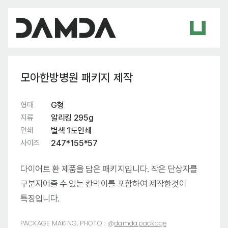
모아한방병원 패키지 제작
형태
G형
지류
알리킹 295g
인쇄
별색 1도인쇄
사이즈
247*155*57
다이어트 환 제품을 담은 패키지입니다. 작은 단상자를
구분지어줄 수 있는 칸막이를 포함하여 제작한것이
특징입니다.
PACKAGE MAKING, PHOTO :
@
damda.package