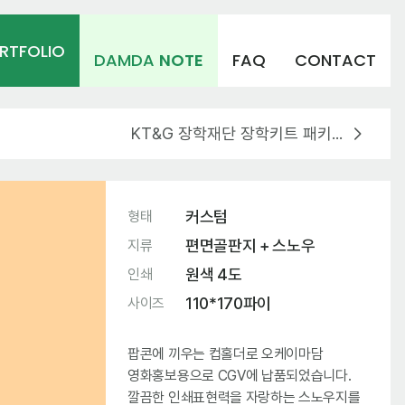
RTFOLIO
DAMDA
NOTE
FAQ
CONTACT
KT&G 장학재단 장학키트 패키지 디자인 제작
커스텀
형태
편면골판지 + 스노우
지류
원색 4도
인쇄
110*170파이
사이즈
팝콘에 끼우는 컵홀더로 오케이마담
영화홍보용으로 CGV에 납품되었습니다.
깔끔한 인쇄표현력을 자랑하는 스노우지를