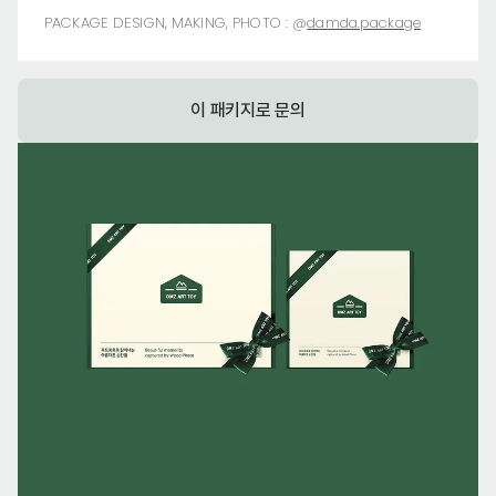
PACKAGE DESIGN, MAKING, PHOTO :
@
damda.package
이 패키지로 문의