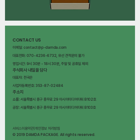
CONTACT US
이메일: contact@p-damda.com
대표전화: 070-4236-6732, 유선 견적문의 불가
영업시간: 9시 30분 - 18시 30분, 주말 및 공휴일 제외
주식회사 내일을 담다
대표자: 전국은
사업자등록번호: 353-87-02484
주소지
쇼룸: 서울특별시 중구 충무로 29 아시아미디어타워 B102호
공장: 서울특별시 중구 충무로 29 아시아미디어타워 B103호
서비스이용약관
|
개인정보 처리방침
© 2019 DAMDA PACKAGE. All rights reserved.