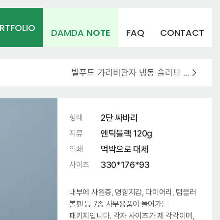
RTFOLIO
DAMDA
NOTE
FAQ
CONTACT
빌푸드 가리비관자 냉동 슬리브 디자인 제작
2단 싸바리
형태
엔틱블랙 120g
지류
먹박으로 대체
인쇄
330*176*93
사이즈
내부에 사원증, 명함지갑, 다이어리, 텀블러
볼펜 등 7종 사무용품이 들어가는
패키지입니다. 각자 사이즈가 제 각각이며,