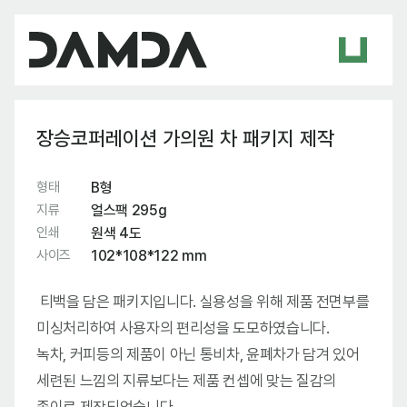
장승코퍼레이션 가의원 차 패키지 제작
형태
B형
지류
얼스팩 295g
인쇄
원색 4도
사이즈
102*108*122 mm
티백을 담은 패키지입니다. 실용성을 위해 제품 전면부를
미싱처리하여 사용자의 편리성을 도모하였습니다.
녹차, 커피등의 제품이 아닌 통비차, 윤폐차가 담겨 있어
세련된 느낌의 지류보다는 제품 컨셉에 맞는 질감의