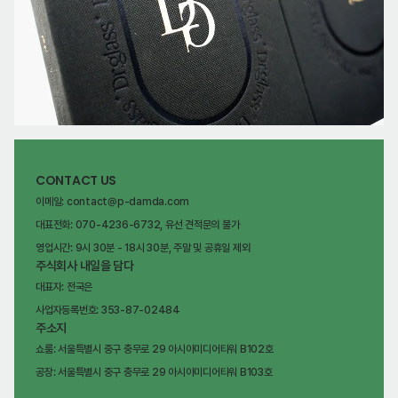
CONTACT US
이메일: contact@p-damda.com
대표전화: 070-4236-6732, 유선 견적문의 불가
영업시간: 9시 30분 - 18시 30분, 주말 및 공휴일 제외
주식회사 내일을 담다
대표자: 전국은
사업자등록번호: 353-87-02484
주소지
쇼룸: 서울특별시 중구 충무로 29 아시아미디어타워 B102호
공장: 서울특별시 중구 충무로 29 아시아미디어타워 B103호