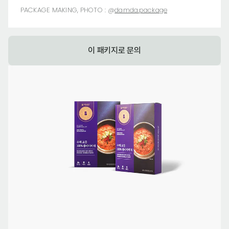
PACKAGE MAKING, PHOTO :
@
damda.package
이 패키지로 문의