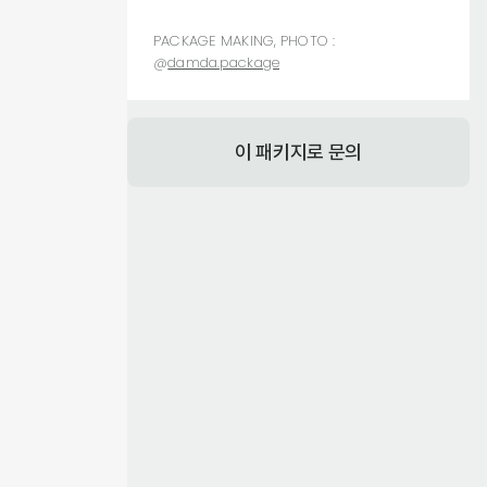
PACKAGE MAKING, PHOTO :
@
damda.package
이 패키지로 문의