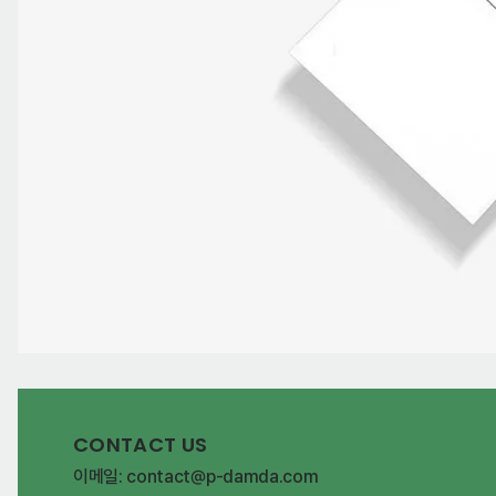
CONTACT US
이메일: contact@p-damda.com