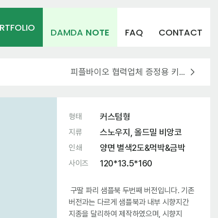
RTFOLIO
DAMDA
NOTE
FAQ
CONTACT
피플바이오 협력업체 증정용 키트 패키지 제작
커스텀형
형태
스노우지, 올드밀 비앙코
지류
양면 별색2도&먹박&금박
인쇄
120*13.5*160
사이즈
구딸 파리 샘플북 두번째 버전입니다. 기존
버전과는 다르게 샘플북과 내부 시향지간
지종을 달리하여 제작하였으며, 시향지