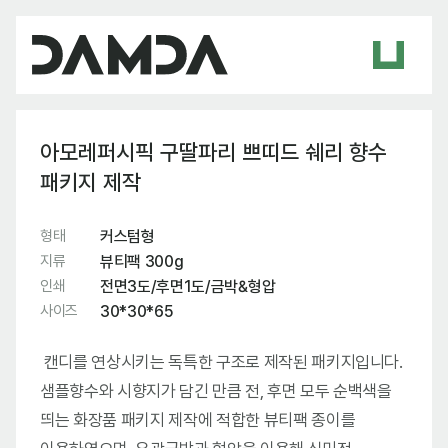
아모레퍼시픽 구딸파리 쁘띠드 쉐리 향수
패키지 제작
형태
커스텀형
지류
뷰티팩 300g
인쇄
전면3도/후면1도/금박&형압
사이즈
30*30*65
캔디를 연상시키는 독특한 구조로 제작된 패키지입니다.
샘플향수와 시향지가 담긴 만큼 전, 후면 모두 순백색을
띄는 화장품 패키지 제작에 적합한 뷰티팩 종이를