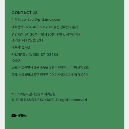
CONTACT US
이메일: contact@p-damda.com
대표전화: 070-4236-6732, 유선 견적문의 불가
영업시간: 9시 30분 - 18시 30분, 주말 및 공휴일 제외
주식회사 내일을 담다
대표자: 전국은
사업자등록번호: 353-87-02484
주소지
쇼룸: 서울특별시 중구 충무로 29 아시아미디어타워 B102호
공장: 서울특별시 중구 충무로 29 아시아미디어타워 B103호
서비스이용약관
|
개인정보 처리방침
© 2019 DAMDA PACKAGE. All rights reserved.