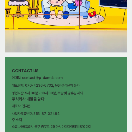
CONTACT US
이메일: contact@p-damda.com
대표전화: 070-4236-6732, 유선 견적문의 불가
영업시간: 9시 30분 - 18시 30분, 주말 및 공휴일 제외
주식회사 내일을 담다
대표자: 전국은
사업자등록번호: 353-87-02484
주소지
쇼룸: 서울특별시 중구 충무로 29 아시아미디어타워 B102호