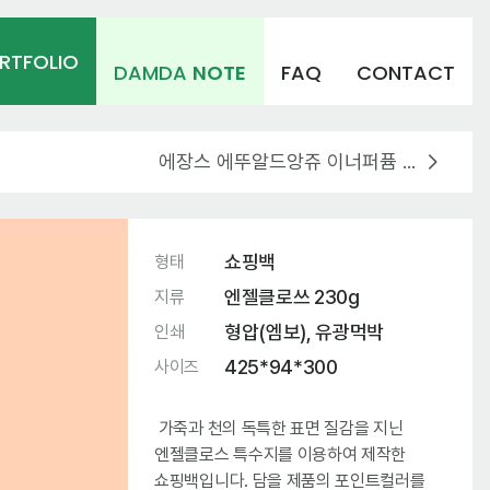
RTFOLIO
DAMDA
NOTE
FAQ
CONTACT
에장스 에뚜알드앙쥬 이너퍼퓸 패키지 제작
쇼핑백
형태
엔젤클로쓰 230g
지류
형압(엠보), 유광먹박
인쇄
425*94*300
사이즈
가죽과 천의 독특한 표면 질감을 지닌
엔젤클로스 특수지를 이용하여 제작한
쇼핑백입니다. 담을 제품의 포인트컬러를