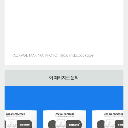
PACKAGE MAKING, PHOTO :
@
damda.package
이 패키지로 문의