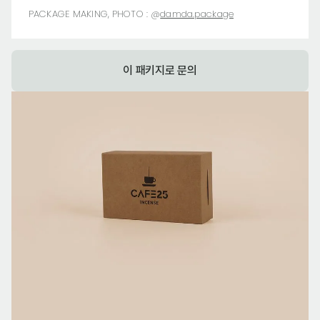
PACKAGE MAKING, PHOTO :
@
damda.package
이 패키지로 문의