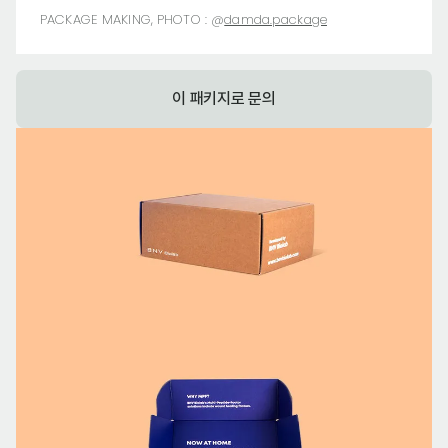
PACKAGE MAKING, PHOTO :
@
damda.package
이 패키지로 문의