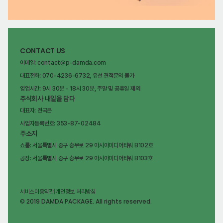
CONTACT US
이메일: contact@p-damda.com
대표전화: 070-4236-6732, 유선 견적문의 불가
영업시간: 9시 30분 - 18시 30분, 주말 및 공휴일 제외
주식회사 내일을 담다
대표자: 전국은
사업자등록번호: 353-87-02484
주소지
쇼룸: 서울특별시 중구 충무로 29 아시아미디어타워 B102호
공장: 서울특별시 중구 충무로 29 아시아미디어타워 B103호
서비스이용약관
|
개인정보 처리방침
© 2019 DAMDA PACKAGE. All rights reserved.