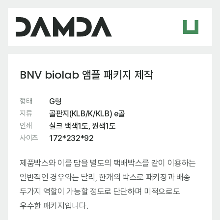
BNV biolab 앰플 패키지 제작
형태
G형
지류
골판지(KLB/K/KLB) e골
인쇄
실크 백색1도, 원색1도
사이즈
172*232*92
제품박스와 이를 담을 별도의 택배박스를 같이 이용하는
일반적인 경우와는 달리, 한개의 박스로 패키징과 배송
두가지 역할이 가능할 정도로 단단하며 미적으로도
우수한 패키지입니다.