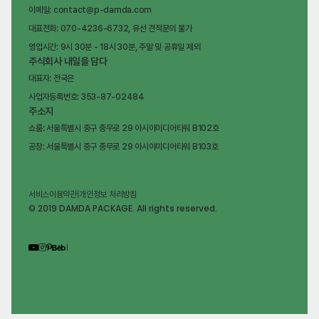
이메일: contact@p-damda.com
대표전화: 070-4236-6732, 유선 견적문의 불가
영업시간: 9시 30분 - 18시 30분, 주말 및 공휴일 제외
주식회사 내일을 담다
대표자: 전국은
사업자등록번호: 353-87-02484
주소지
쇼룸: 서울특별시 중구 충무로 29 아시아미디어타워 B102호
공장: 서울특별시 중구 충무로 29 아시아미디어타워 B103호
서비스이용약관
|
개인정보 처리방침
© 2019 DAMDA PACKAGE. All rights reserved.