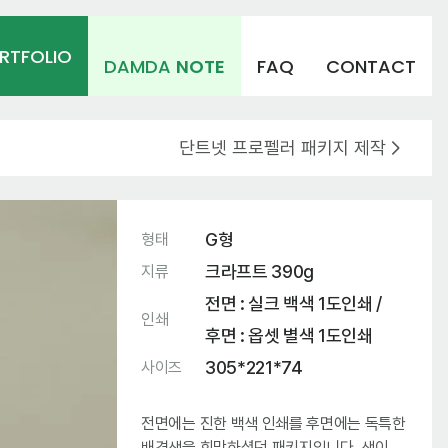
RTFOLIO
DAMDA
NOTE
FAQ
CONTACT
단트넷 프로펠러 패키지 제작
G형
형태
크라프트 390g
지류
전면 : 실크 백색 1도인쇄 /
인쇄
후면 : 옵셋 별색 1도인쇄
305*221*74
사이즈
전면에는 진한 백색 인쇄를 후면에는 독특한
배경색을 희망하셨던 패키지입니다. 색이