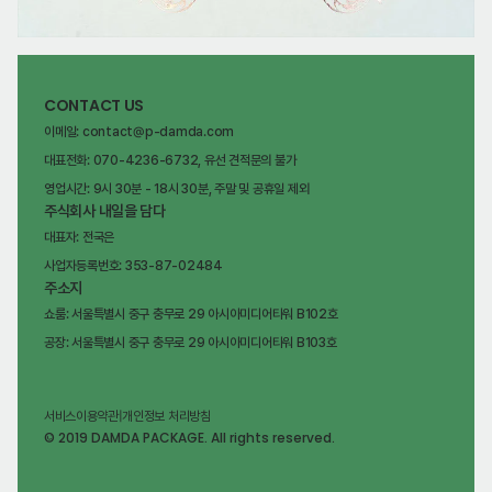
CONTACT US
이메일: contact@p-damda.com
대표전화: 070-4236-6732, 유선 견적문의 불가
영업시간: 9시 30분 - 18시 30분, 주말 및 공휴일 제외
주식회사 내일을 담다
대표자: 전국은
사업자등록번호: 353-87-02484
주소지
쇼룸: 서울특별시 중구 충무로 29 아시아미디어타워 B102호
공장: 서울특별시 중구 충무로 29 아시아미디어타워 B103호
서비스이용약관
|
개인정보 처리방침
© 2019 DAMDA PACKAGE. All rights reserved.