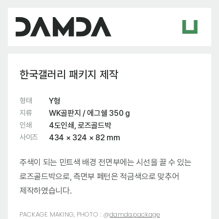
한국갤러리 패키지 제작
형태
Y형
지류
WK골판지 / 에그쉘 350 g
인쇄
4도인쇄, 로즈골드박
사이즈
434 × 324 × 82 mm
주색이 되는 민트색 배경 전면부에는 시선을 끌 수 있는
로즈골드박으로, 측면부 페턴은 적금색으로 맞추어
제작하였습니다.
PACKAGE MAKING, PHOTO :
@
damda.package