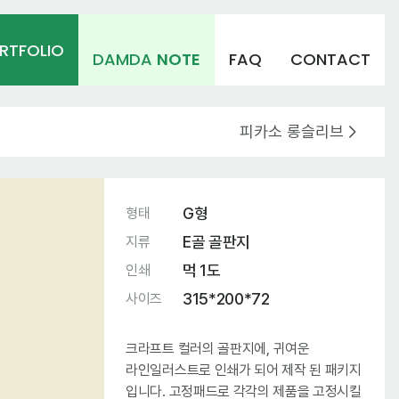
RTFOLIO
DAMDA
NOTE
FAQ
CONTACT
피카소 롱슬리브
G형
형태
E골 골판지
지류
먹 1도
인쇄
315*200*72
사이즈
크라프트 컬러의 골판지에, 귀여운
라인일러스트로 인쇄가 되어 제작 된 패키지
입니다. 고정패드로 각각의 제품을 고정시킬