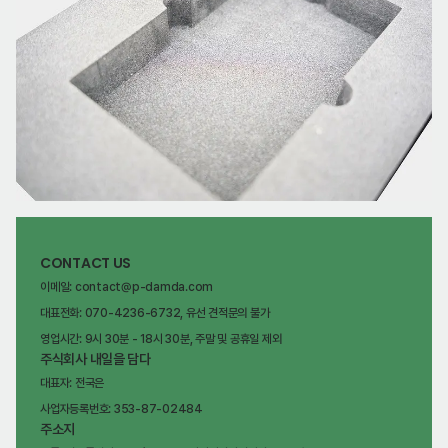
CONTACT US
이메일: contact@p-damda.com
대표전화: 070-4236-6732, 유선 견적문의 불가
영업시간: 9시 30분 - 18시 30분, 주말 및 공휴일 제외
주식회사 내일을 담다
대표자: 전국은
사업자등록번호: 353-87-02484
주소지