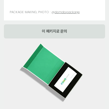
PACKAGE MAKING, PHOTO :
@
damda.package
이 패키지로 문의