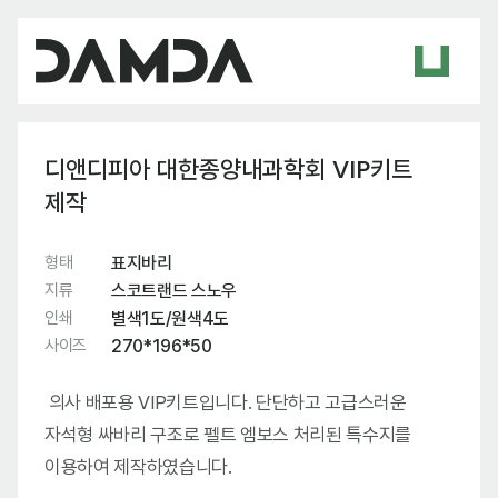
디앤디피아 대한종양내과학회 VIP키트
제작
형태
표지바리
지류
스코트랜드 스노우
인쇄
별색1도/원색4도
사이즈
270*196*50
의사 배포용 VIP키트입니다. 단단하고 고급스러운
자석형 싸바리 구조로 펠트 엠보스 처리된 특수지를
이용하여 제작하였습니다.