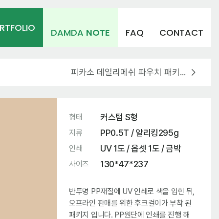
RTFOLIO
DAMDA
NOTE
FAQ
CONTACT
피카소 데일리메쉬 파우치 패키지 제작
커스텀 S형
형태
PP0.5T / 알리킹295g
지류
UV 1도 / 옵셋 1도 / 금박
인쇄
130*47*237
사이즈
반투명 PP재질에 UV 인쇄로 색을 입힌 뒤,
오프라인 판매를 위한 후크걸이가 부착 된
패키지 입니다. PP원단에 인쇄를 진행 해