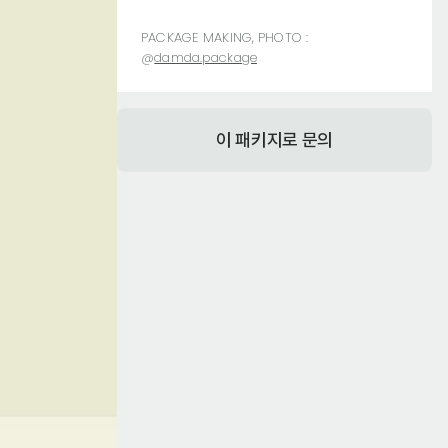
PACKAGE MAKING, PHOTO :
@
damda.package
이 패키지로 문의