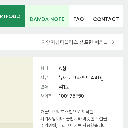
RTFOLIO
DAMDA
NOTE
FAQ
CONTACT
지앤지뷰티플러스 셀프런 패키지 제작
A형
형태
뉴에코크라프트 440g
지류
먹1도
인쇄
100*75*50
사이즈
카톤박스의 축소판으로 제작된
패키지입니다. 골판지와 비슷한 느낌을
주기위해, 크라프트지를 사용했습니다.