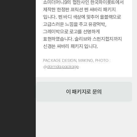
쇼미더머니9의 협찬사인 한국파이롯트에서
제작한 한정판 프릭션 펜 싸바리 패키지
입니다. 펜 바디 색상에 맞추어 올블랙으로
고급스러운 느낌을 주고 유광먹박,
그레이박으로 로고를 선명하게
표현하였습니다. 슬리브와 스펀지합지까지
신경쓴 싸바리 패키지 입니다.
PACKAGE DESIGN, MAKING, PHOTO :
@
damda.package
이 패키지로 문의