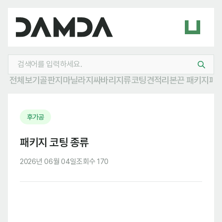
전체보기
골판지
마닐라지
싸바리
지류
코팅
견적
리본
끈 패키지
패
후가공
패키지 코팅 종류
2026년 06월 04일
조회수 170