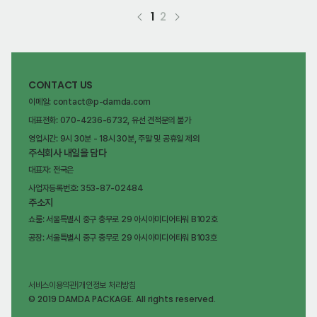
1
2
CONTACT US
이메일: contact@p-damda.com
대표전화: 070-4236-6732, 유선 견적문의 불가
영업시간: 9시 30분 - 18시 30분, 주말 및 공휴일 제외
주식회사 내일을 담다
대표자: 전국은
사업자등록번호: 353-87-02484
주소지
쇼룸: 서울특별시 중구 충무로 29 아시아미디어타워 B102호
공장: 서울특별시 중구 충무로 29 아시아미디어타워 B103호
서비스이용약관
|
개인정보 처리방침
© 2019 DAMDA PACKAGE. All rights reserved.