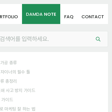
DAMDA
NOTE
RTFOLIO
FAQ
CONTACT
종이
슬리브박스
지기구조
디자인
제작
후가공
부자재
후가공 종류
 디자이너의 필수 툴
지류 총정리
 인쇄 사고 방지 가이드
어 가이드
트로 마케팅 잘 하는 법