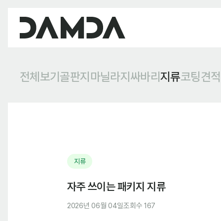
전체보기
골판지
마닐라지
싸바리
지류
코팅
견적
지류
자주 쓰이는 패키지 지류
2026년 06월 04일
조회수 167