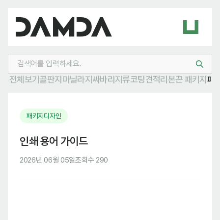
전체보기
골판지
마닐라지
싸바리
지류
코팅
견적
리본
끈 패키지
패
패키지디자인
인쇄 용어 가이드
2026년 06월 05일
조회수 290