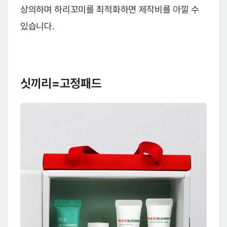
상의하며 하리꼬미를 최적화하면 제작비를 아낄 수
있습니다.
싯끼리=고정패드