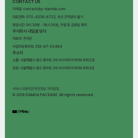
CONTACT US
이메일: contact@p-damda.com
대표전화: 070-4236-6732, 유선 견적문의 불가
영업시간: 9시 30분 - 18시 30분, 주말 및 공휴일 제외
주식회사 내일을 담다
대표자: 전국은
사업자등록번호: 353-87-02484
주소지
쇼룸: 서울특별시 중구 충무로 29 아시아미디어타워 B102호
공장: 서울특별시 중구 충무로 29 아시아미디어타워 B103호
서비스이용약관
|
개인정보 처리방침
© 2019 DAMDA PACKAGE. All rights reserved.