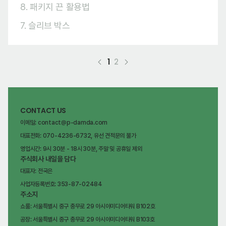
8. 패키지 끈 활용법
7. 슬리브 박스
1
2
CONTACT US
이메일: contact@p-damda.com
대표전화: 070-4236-6732, 유선 견적문의 불가
영업시간: 9시 30분 - 18시 30분, 주말 및 공휴일 제외
주식회사 내일을 담다
대표자: 전국은
사업자등록번호: 353-87-02484
주소지
쇼룸: 서울특별시 중구 충무로 29 아시아미디어타워 B102호
공장: 서울특별시 중구 충무로 29 아시아미디어타워 B103호