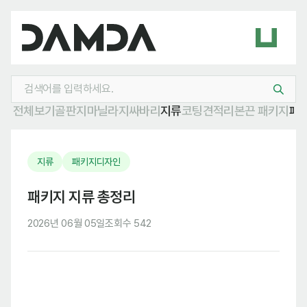
전체보기
골판지
마닐라지
싸바리
지류
코팅
견적
리본
끈 패키지
패
지류
패키지디자인
패키지 지류 총정리
2026년 06월 05일
조회수 542