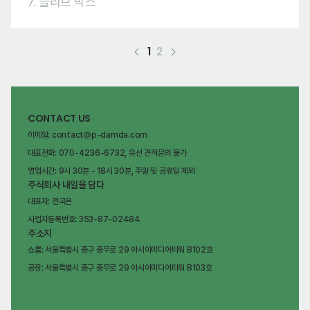
7. 슬리브 박스
1
2
CONTACT US
이메일: contact@p-damda.com
대표전화: 070-4236-6732, 유선 견적문의 불가
영업시간: 9시 30분 - 18시 30분, 주말 및 공휴일 제외
주식회사 내일을 담다
대표자: 전국은
사업자등록번호: 353-87-02484
주소지
쇼룸: 서울특별시 중구 충무로 29 아시아미디어타워 B102호
공장: 서울특별시 중구 충무로 29 아시아미디어타워 B103호