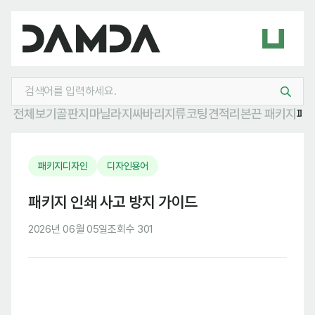
전체보기
골판지
마닐라지
싸바리
지류
코팅
견적
리본
끈 패키지
패
패키지디자인
디자인용어
패키지 인쇄 사고 방지 가이드
2026년 06월 05일
조회수 301