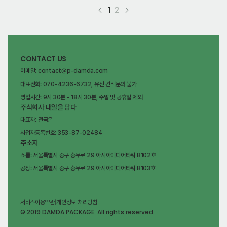
1
2
CONTACT US
이메일: contact@p-damda.com
대표전화: 070-4236-6732, 유선 견적문의 불가
영업시간: 9시 30분 - 18시 30분, 주말 및 공휴일 제외
주식회사 내일을 담다
대표자: 전국은
사업자등록번호: 353-87-02484
주소지
쇼룸: 서울특별시 중구 충무로 29 아시아미디어타워 B102호
공장: 서울특별시 중구 충무로 29 아시아미디어타워 B103호
서비스이용약관
|
개인정보 처리방침
© 2019 DAMDA PACKAGE. All rights reserved.