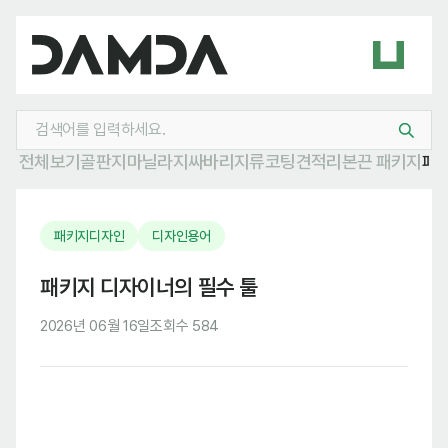
전체보기
골판지
마닐라지
싸바리
지류
코팅
견적
리본
끈 패키지
패
패키지디자인
디자인용어
패키지 디자이너의 필수 툴
2026년 06월 16일
조회수 584