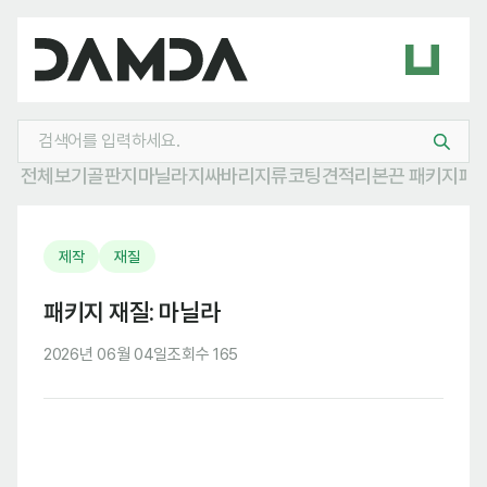
전체보기
골판지
마닐라지
싸바리
지류
코팅
견적
리본
끈 패키지
패
제작
재질
패키지 재질: 마닐라
2026년 06월 04일
조회수 165