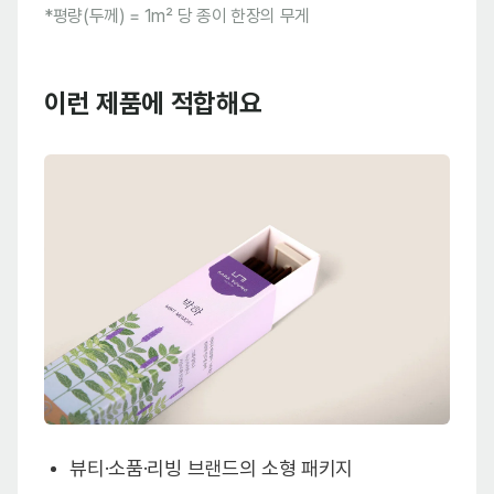
*평량(두께) = 1m² 당 종이 한장의 무게
이런 제품에 적합해요
뷰티·소품·리빙 브랜드의 소형 패키지