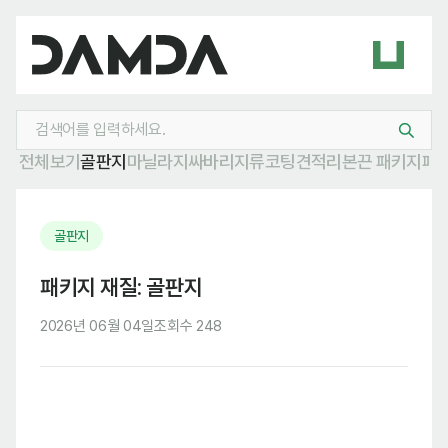
전체보기
골판지
마닐라지
싸바리
지류
코팅
견적
리본
끈 패키지
패
골판지
패키지 재질: 골판지
2026년 06월 04일
조회수 248