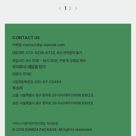
1
2
CONTACT US
이메일: contact@p-damda.com
대표전화: 070-4236-6732, 유선 견적문의 불가
영업시간: 9시 30분 - 18시 30분, 주말 및 공휴일 제외
주식회사 내일을 담다
대표자: 전국은
사업자등록번호: 353-87-02484
주소지
쇼룸: 서울특별시 중구 충무로 29 아시아미디어타워 B102호
공장: 서울특별시 중구 충무로 29 아시아미디어타워 B103호
서비스이용약관
|
개인정보 처리방침
© 2019 DAMDA PACKAGE. All rights reserved.