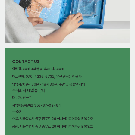
CONTACT US
이메일: contact@p-damda.com
대표전화: 070-4236-6732, 유선 견적문의 불가
영업시간: 9시 30분 - 18시 30분, 주말 및 공휴일 제외
주식회사 내일을 담다
대표자: 전국은
사업자등록번호: 353-87-02484
주소지
쇼룸: 서울특별시 중구 충무로 29 아시아미디어타워 B102호
공장: 서울특별시 중구 충무로 29 아시아미디어타워 B103호