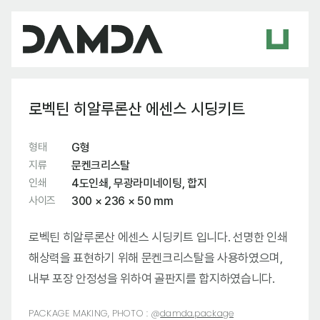
로벡틴 히알루론산 에센스 시딩키트
형태
G형
지류
문켄크리스탈
인쇄
4도인쇄, 무광라미네이팅, 합지
사이즈
300 × 236 × 50 mm
로벡틴 히알루론산 에센스 시딩키트 입니다. 선명한 인쇄
해상력을 표현하기 위해 문켄크리스탈을 사용하였으며,
내부 포장 안정성을 위하여 골판지를 합지하였습니다.
PACKAGE MAKING, PHOTO :
@
damda.package